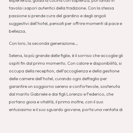
esperienza, guida la cucina con sapienza, portando in
tavola i sapori autentici della tradizione. Con la stessa
passione si prende cura del giardino e degli angoli
suggestivi dell’hotel, pensati per offrire momenti di pace e
bellezza.
Con loro, la seconda generazione...
Selena, la più grande delle figlie, è il sorriso che accoglie gli
ospiti fin dal primo momento. Con calore e disponibilità, si
occupa della reception, dell’accoglienza e della gestione
delle camere dell’hotel, curando ogni dettaglio per
garantire un soggiorno sereno e confortevole, sostenuta
dal marito Gabriele e dai figli Lorenzo e Federico, che
portano gioia e vitalità, il primo inoltre, con il suo
entusiasmo e il suo sguardo giovane, porta una ventata di
aria fresca nella gestione più social dell’hotel,
contribuendo a raccontare la struttura con occhi nuovi e
pieni di energia.