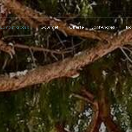
La nostra casa
Gourmet
Offerte
Sant’Andrea
Iso