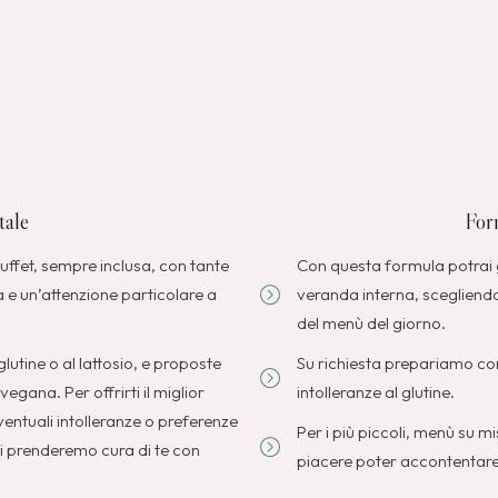
tale
For
uffet, sempre inclusa, con tante
Con questa formula potrai g
a e un’attenzione particolare a
veranda interna, scegliendo
del menù del giorno.
glutine o al lattosio, e proposte
Su richiesta prepariamo con
gana. Per offrirti il miglior
intolleranze al glutine.
ventuali intolleranze o preferenze
Per i più piccoli, menù su m
i prenderemo cura di te con
piacere poter accontentare 